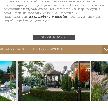
планировочных решений. После внесения коррективов и утверждения
генплана, приступаем к 3д визуализации проекта. На эскизах отрисовываем
все строения с текстурами отделочных материалов, малые архитектурные
формы, растения, дорожки, дневное и ночное освещение.
После презентации
ландшафтного дизайн -
проекта, мы приступаем к
разработке рабочей документации.
ЗАКАЗАТЬ ПРОЕКТ
РАЗРАБОТКА ЛАНДШАФТНОГО ПРОЕКТА