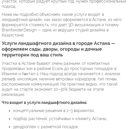
участок, который радует круглый год, нужен профессиональный
подход.
Ниже мы подробно объясняем, какие услуги входят в
ландшафтный дизайн, как заказ оформляется в Астане, из чего
формируется стоимость, что дает 3D-визуализация и почему
Braintwister.Design — одна из ведущих студий дизайна в
Казахстане.
Услуги ландшафтного дизайна в городе Астана —
оформляем сады, дворы, огороды и дачные
территории под ваш стиль
Участки в Астане бывают очень разными: от компактных
придомовых зон в районе Есиль до просторных площадок в
Ильинке и Көктал-2. Наш подход всегда начинается с анализа:
рельеф, инсоляция, наличие ветровых коридоров, тип почвы,
расположение коммуникаций. На практике видно, что такой
аудит на старте экономит 20–30% бюджета на этапе
реализации.
Что входит в услуги ландшафтного дизайна:
концептуальные решения в 2–3 вариантах;
подбор растений, устойчивых к климату Астаны;
дендроплан с разметкой посадок;