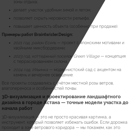
зоны отдыха;
делает участок удобным зимой и летом;
позволяет скрыть неровности рельефа;
повышает ценность объекта (особенно при продаже).
Примеры работ Braintwister.Design:
2021 год, район Есиль
— проект с японскими мотивами и
хвойными миксбордерами;
2023 год, коттеджный поселок Green Village
— концепция
с террасированием склона;
2024 год, Ильинка
— модернистский сад с акцентом на
камень и вечернее освещение.
Все проекты создавались с учётом местной розы ветров,
влагопереноса и особенностей почвы.
3D-визуализация и проектирование ландшафтного
дизайна в городе Астана — точные модели участка до
начала работ
3D-визуализация — это не просто красивая картинка, а
инструмент, который позволяет избежать ошибок. Если дорожка
проходит в зоне ветрового коридора — мы покажем, как это