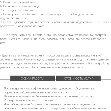
5. План осветительной сети.
6. План ливневой канализации.
7. Схема дренажной сети.
8. План оросительной сети с применением дождевателей надземного или
подземного монтажа.
9. Схема гидрантов (водяных розеток), к которым можно подсоединить шланг или
дождеватель надземного монтажа.
10. 3д визуализация ландшафта, а именно: фасад дома, все надворные постройки,
в том числе хоз. назначения, МАФ, водоемы, арки, ротонды, перголы, барбеккю
и тд.
*Детальные технические чертежи и пошаговые схемы монтажа оросительной
системы, ливневой канализации, освещения и дренажа выходят за рамки данного
проекта и предоставляются в случае, если работы по озеленению и благоустройству
участка осуществляются Исполнителем или за отдельную плату.
СХЕМА РАБОТЫ
СТОИМОСТЬ УСЛУГ
После встречи у нас в офисе, подписания договора и обсуждения все
формальностей, мы выезжаем к вам на участок.
На месте мы делаем необходимые замеры, фото и видео фиксацию.
Оговариваем все детали и пожелания.
Для работы нам необходима топосъемка и техническое задание. На
основании предоставленной информации мы разрабатываем два варианта