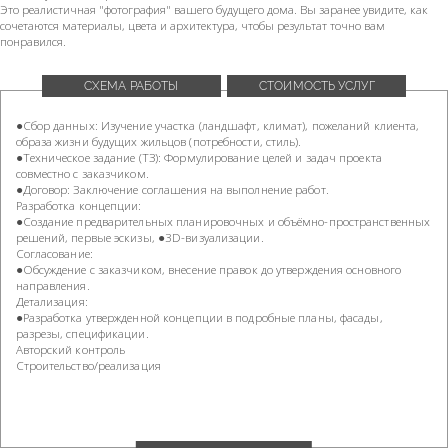
Это реалистичная "фотография" вашего будущего дома. Вы заранее увидите, как
сочетаются материалы, цвета и архитектура, чтобы результат точно вам
понравился.
СХЕМА РАБОТЫ
СТОИМОСТЬ УСЛУГ
●Сбор данных: Изучение участка (ландшафт, климат), пожеланий клиента,
образа жизни будущих жильцов (потребности, стиль).
●Техническое задание (ТЗ): Формулирование целей и задач проекта
совместно с заказчиком.
●Договор: Заключение соглашения на выполнение работ.
Разработка концепции:
●Создание предварительных планировочных и объёмно-пространственных
решений, первые эскизы, ●3D-визуализации.
Согласование:
●Обсуждение с заказчиком, внесение правок до утверждения основного
направления.
Детализация:
●Разработка утвержденной концепции в подробные планы, фасады,
разрезы, спецификации.
Авторский контроль
Строительство/реализация