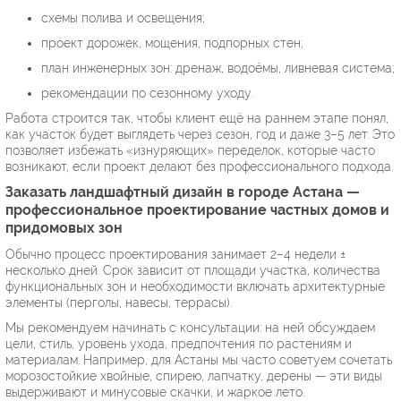
схемы полива и освещения;
проект дорожек, мощения, подпорных стен;
план инженерных зон: дренаж, водоёмы, ливневая система;
рекомендации по сезонному уходу.
Работа строится так, чтобы клиент ещё на раннем этапе понял,
как участок будет выглядеть через сезон, год и даже 3–5 лет. Это
позволяет избежать «изнуряющих» переделок, которые часто
возникают, если проект делают без профессионального подхода.
Заказать ландшафтный дизайн в городе Астана —
профессиональное проектирование частных домов и
придомовых зон
Обычно процесс проектирования занимает 2–4 недели ±
несколько дней. Срок зависит от площади участка, количества
функциональных зон и необходимости включать архитектурные
элементы (перголы, навесы, террасы).
Мы рекомендуем начинать с консультации: на ней обсуждаем
цели, стиль, уровень ухода, предпочтения по растениям и
материалам. Например, для Астаны мы часто советуем сочетать
морозостойкие хвойные, спирею, лапчатку, дерены — эти виды
выдерживают и минусовые скачки, и жаркое лето.