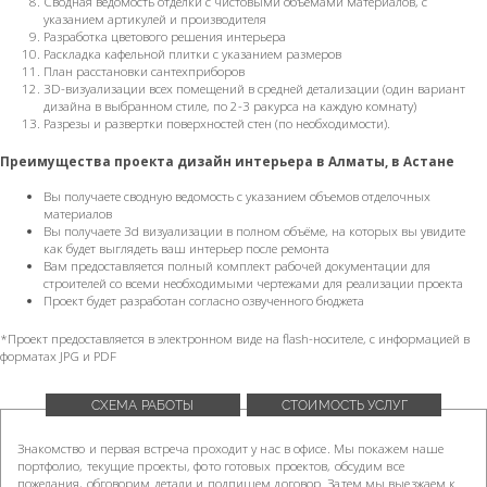
Сводная ведомость отделки с чистовыми объемами материалов, с
указанием артикулей и производителя
Разработка цветового решения интерьера
Раскладка кафельной плитки с указанием размеров
План расстановки сантехприборов
3D-визуализации всех помещений в средней детализации (один вариант
дизайна в выбранном стиле, по 2-3 ракурса на каждую комнату)
Разрезы и развертки поверхностей стен (по необходимости).
Преимущества проекта
дизайн интерьера в Алматы, в Астане
Вы получаете сводную ведомость с указанием объемов отделочных
материалов
Вы получаете 3d визуализации в полном объёме, на которых вы увидите
как будет выглядеть ваш интерьер после ремонта
Вам предоставляется полный комплект рабочей документации для
строителей со всеми необходимыми чертежами для реализации проекта
Проект будет разработан согласно озвученного бюджета
*Проект предоставляется в электронном виде на flash-носителе, с информацией в
форматах JPG и PDF
СХЕМА РАБОТЫ
СТОИМОСТЬ УСЛУГ
Знакомство и первая встреча проходит у нас в офисе. Мы покажем наше
портфолио, текущие проекты, фото готовых проектов, обсудим все
пожелания, обговорим детали и подпишем договор. Затем мы выезжаем к