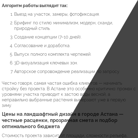
Алгоритм работы выглядит так:
Выезд на участок, замеры, фотофиксация.
Брифинг по стилю: минимализм, модерн, сканди,
природный стиль.
Создание концепции (7–10 дней).
Согласование и доработка.
Выпуск полного комплекта чертежей.
3D-визуализация ключевых зон.
Авторское сопровождение реализации по запросу.
Честно говоря, самая частая ошибка клиентов — начинать
стройку без проекта. В Астане это особенно критично: промах с
уровнями участка приводит к застою воды весной, а
неправильно выбранные растения вымерзают уже в первую
зиму.
Цены на ландшафтный дизайн в городе Астана —
честные расценки, прозрачная смета и подбор
оптимального бюджета
Стоимость проекта зависит от площади, сложности рельефа,