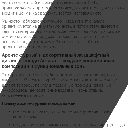
состава чертежей и количества визуализаций. Мы
придерживаемся прозрачного подхода: клиент сразу видит, что
входит в цену и как рассчитывается итоговая смета.
Мы часто наблюдаем ситуацию, когда клиент сначала
ориентируется на визуальную часть, а потом сталкивается с
тем, что материалы стоят дороже, чем ожидалось. Поэтому мы
рекомендуем заранее делать несколько вариантов сметы:
эконом, стандарт, премиум. Это облегчает выбор и
предотвращает перерасход.
Архитектурный и декоративный ландшафтный
дизайн в городе Астана — создаём современные
композиции и функциональные зоны
Этот раздел включает работу не только с растениями, но и с
ландшафтной архитектурой. На участках в Астане всё чаще
делают террасы, перголы, подвесные проходы, каменные
миксбордеры, декоративные водоёмы и зоны отдыха,
защищённые от ветра.
Почему архитектурный подход важен:
позволяет связать дом, участок и окружение в одну
композицию;
создаёт функциональные маршруты: от входной группы до