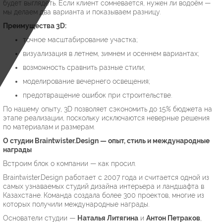
будет выглядеть. Если клиент сомневается, нужен ли водоём —
мы делаем два варианта и показываем разницу.
Преимущества 3D:
точное масштабирование участка;
визуализация в летнем, зимнем и осеннем вариантах;
возможность сравнить разные стили;
моделирование вечернего освещения;
предотвращение ошибок при строительстве.
По нашему опыту, 3D позволяет сэкономить до 15% бюджета на
этапе реализации, поскольку исключаются неверные решения
по материалам и размерам.
О студии Braintwister.Design — опыт, стиль и международные
награды
Встроим блок о компании — как просил.
Braintwister.Design работает с 2007 года и считается одной из
самых узнаваемых студий дизайна интерьера и ландшафта в
Казахстане. Команда создала более 300 проектов, многие из
которых получили международные награды.
Основатели студии —
Наталья Литягина
и
Антон Петраков
,